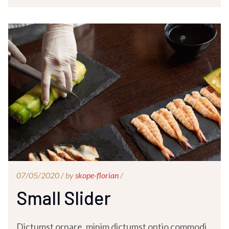
07/05/2020 /
by
skope-florian
/
Small Slider
Dictumst ornare, minim dictumst optio commodi,