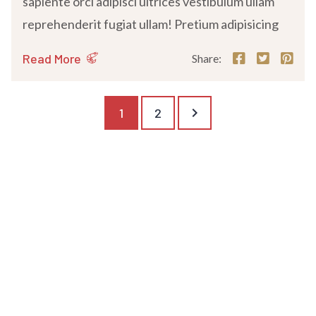
sapiente orci adipisci ultrices vestibulum ullam
reprehenderit fugiat ullam! Pretium adipisicing
Read More
Share:
keyboard_arrow_right
1
2