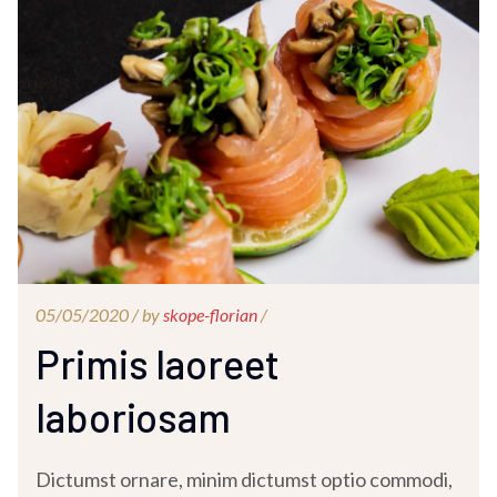
05/05/2020 /
by
skope-florian
/
Primis laoreet
laboriosam
Dictumst ornare, minim dictumst optio commodi,