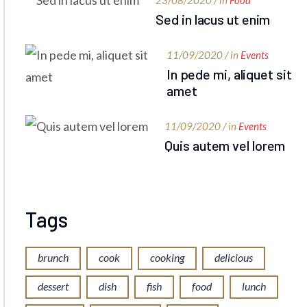
23/08/2020 / in
Food
Sed in lacus ut enim
11/09/2020 / in
Events
In pede mi, aliquet sit
amet
11/09/2020 / in
Events
Quis autem vel lorem
Tags
brunch
cook
cooking
delicious
dessert
dish
fish
food
lunch