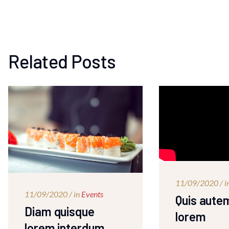
Related Posts
11/09/2020 / i
11/09/2020 / in
Events
Quis autem
Diam quisque
lorem
lorem interdum