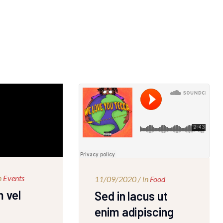
n
Events
11/09/2020 / in
Food
 vel
Sed in lacus ut
enim adipiscing