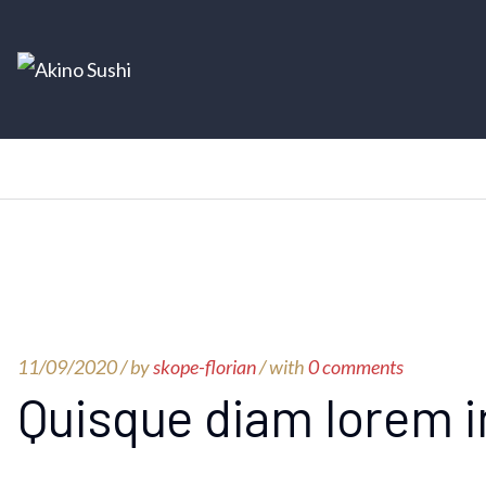
11/09/2020 /
by
skope-florian
/ with
0 comments
Quisque diam lorem 