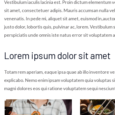
Vestibulum iaculis lacinia est. Proin dictum elementum 
sit amet, consectetuer adipis. Mauris accumsan nulla vel 
venenatis. In pede mi, aliquet sit amet, euismod in,aucto
justo dolor, lobortis quis, pulvinar ac, lorem. Vestibulu
perspiciatis unde omnis iste natus error sit voluptate
Lorem ipsum dolor sit amet
Totam rem aperiam, eaque ipsa quae ab illo inventore ver
explicabo. Nemo enim ipsam voluptatem quia voluptas sit
magni dolores eos qui ratione voluptatem sequi nesciun