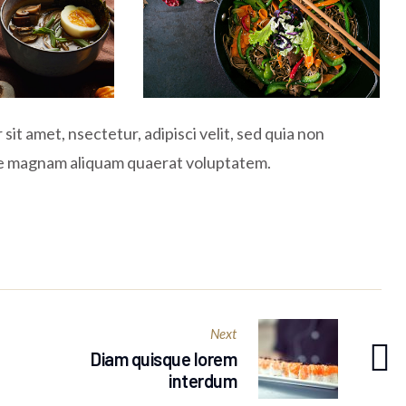
it amet, nsectetur, adipisci velit, sed quia non
re magnam aliquam quaerat voluptatem.
Next
Diam quisque lorem
interdum