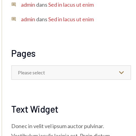
admin
dans
Sed in lacus ut enim
admin
dans
Sed in lacus ut enim
Pages
Please select
Text Widget
Donec in velit vel ipsum auctor pulvinar.
Vestibulum iaculis lacinia est. Proin dictum