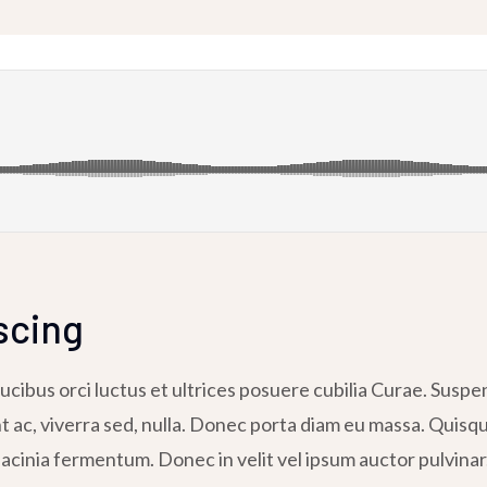
scing
cibus orci luctus et ultrices posuere cubilia Curae. Suspend
nt ac, viverra sed, nulla. Donec porta diam eu massa. Quisq
acinia fermentum. Donec in velit vel ipsum auctor pulvinar.