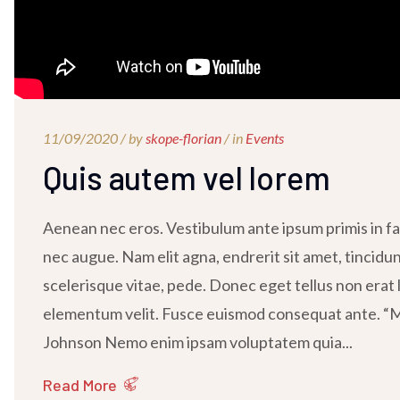
11/09/2020 /
by
skope-florian
/ in
Events
Quis autem vel lorem
Aenean nec eros. Vestibulum ante ipsum primis in fau
nec augue. Nam elit agna, endrerit sit amet, tincidu
scelerisque vitae, pede. Donec eget tellus non erat l
elementum velit. Fusce euismod consequat ante. “Ma
Johnson Nemo enim ipsam voluptatem quia...
Read More