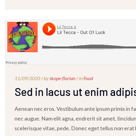
11/09/2020 /
by
skope-florian
/ in
Food
Sed in lacus ut enim adipi
Aenean nec eros. Vestibulum ante ipsum primis in fau
nec augue. Nam elit agna, endrerit sit amet, tincidu
scelerisque vitae, pede. Donec eget tellus non erat l