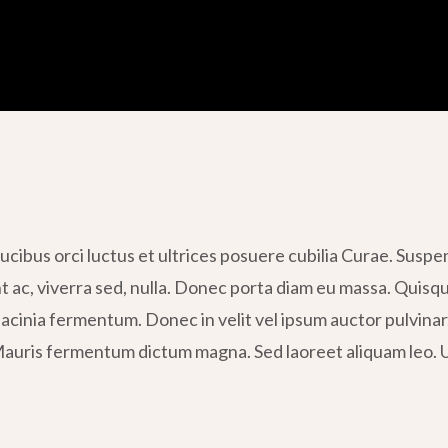
cibus orci luctus et ultrices posuere cubilia Curae. Suspend
nt ac, viverra sed, nulla. Donec porta diam eu massa. Quisq
acinia fermentum. Donec in velit vel ipsum auctor pulvinar.
uris fermentum dictum magna. Sed laoreet aliquam leo. Ut 