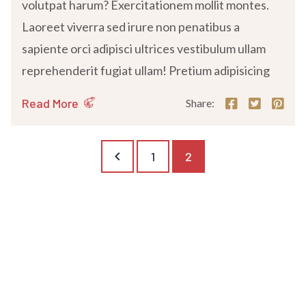
volutpat harum? Exercitationem mollit montes.
Laoreet viverra sed irure non penatibus a
sapiente orci adipisci ultrices vestibulum ullam
reprehenderit fugiat ullam! Pretium adipisicing
Read More
Share:
keyboard_arrow_left
1
2