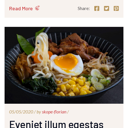
Read More
Share:
05/05/2020 /
by
skope-florian
/
Eveniet illum egestas