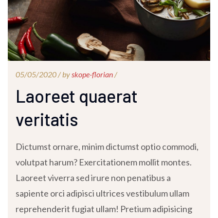
05/05/2020 /
by
skope-florian
/
Laoreet quaerat
veritatis
Dictumst ornare, minim dictumst optio commodi,
volutpat harum? Exercitationem mollit montes.
Laoreet viverra sed irure non penatibus a
sapiente orci adipisci ultrices vestibulum ullam
reprehenderit fugiat ullam! Pretium adipisicing