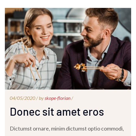
04/05/2020 /
by
skope-florian
/
Donec sit amet eros
Dictumst ornare, minim dictumst optio commodi,