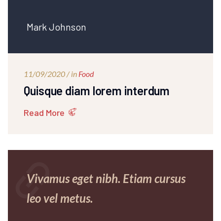
Mark Johnson
11/09/2020 / in
Food
Quisque diam lorem interdum
Read More
link
Vivamus eget nibh. Etiam cursus
leo vel metus.