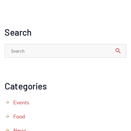
Alternative:
Search
search
Categories
Events
Food
News