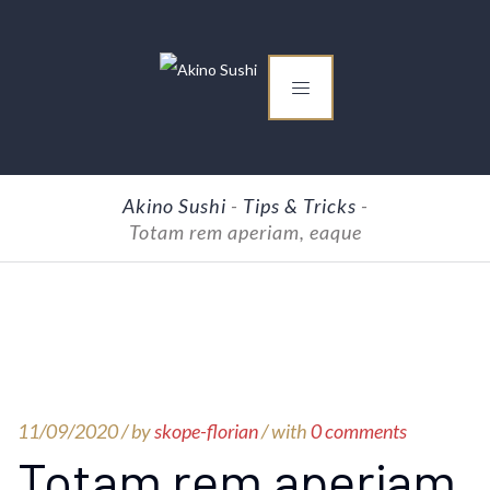
Akino Sushi
-
Tips & Tricks
-
Totam rem aperiam, eaque
11/09/2020 /
by
skope-florian
/ with
0 comments
Totam rem aperiam,